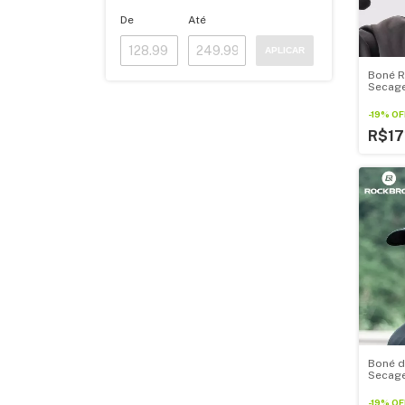
De
Até
APLICAR
Boné R
Secag
-
19
%
OF
R$17
Boné d
Secag
-
19
%
OF