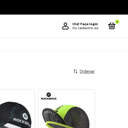
0
Olá!
Faça login
Ou cadastre-se
Ordenar