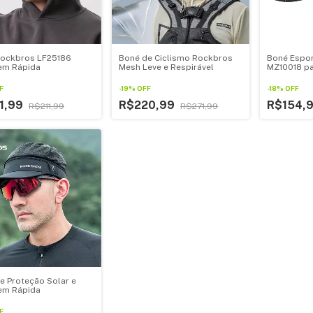
ockbros LF25186
Boné de Ciclismo Rockbros
Boné Espor
em Rápida
Mesh Leve e Respirável
MZ10018 pa
F
-
19
%
OFF
-
18
%
OFF
1,99
R$220,99
R$154,
R$211,99
R$271,99
e Proteção Solar e
em Rápida
F