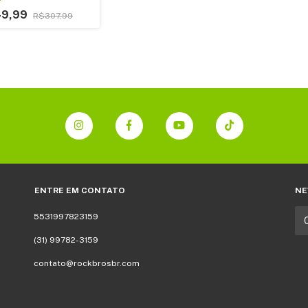
49,99
R$307,99
ENTRE EM CONTATO
NE
5531997823159
(31) 99782-3159
contato@rockbrosbr.com