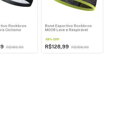
tivo Rockbros
Boné Esportivo Rockbros
ra Ciclismo
M008 Leve e Respirável
-
19
%
OFF
99
R$128,99
R$189,99
R$158,99