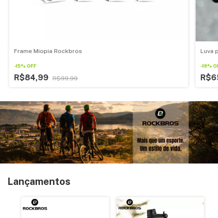
Frame Miopia Rockbros
Luva 
-
15
%
OFF
-
19
%
O
R$84,99
R$6
R$99,99
Lançamentos