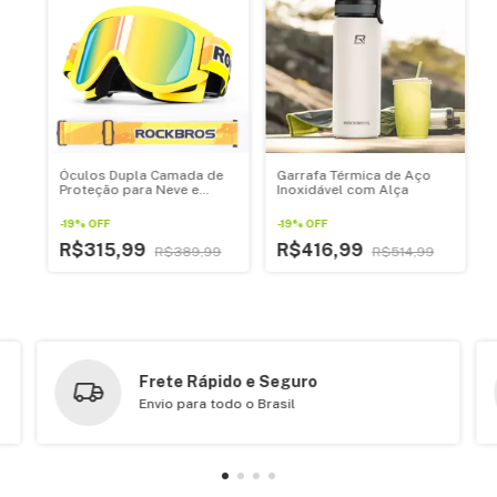
Óculos Dupla Camada de
Garrafa Térmica de Aço
Proteção para Neve e
Inoxidável com Alça
Esqui
-
19
%
OFF
-
19
%
OFF
R$315,99
R$416,99
R$389,99
R$514,99
Frete Rápido e Seguro
Envio para todo o Brasil