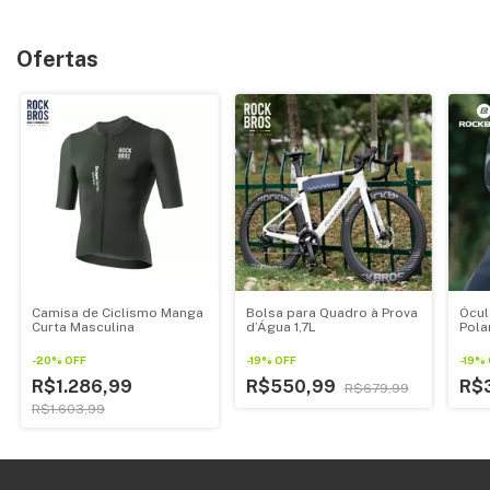
Ofertas
Camisa de Ciclismo Manga
Bolsa para Quadro à Prova
Ócul
Curta Masculina
d’Água 1,7L
Pola
-
20
%
OFF
-
19
%
OFF
-
19
%
R$1.286,99
R$550,99
R$
R$679,99
R$1.603,99