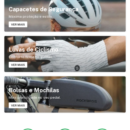
Capacetes de Segurança
Máxima proteção e estilo.
VER MAIS
Luvas de Ciclismo
Conforto firme no guidão.
VER MAIS
Bolsas e Mochilas
Mais praticidade no seu pedal.
VER MAIS