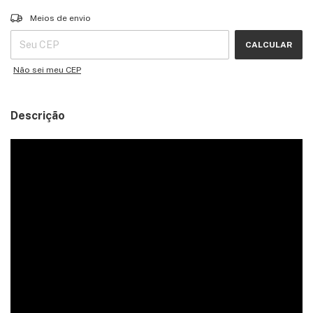
Entregas para o CEP:
ALTERAR CEP
Meios de envio
CALCULAR
Não sei meu CEP
Descrição