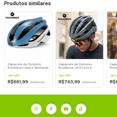
Produtos similares
Capacete de Ciclismo
Capacete de Ciclismo
Capa
Rockbros Leve e Ventilado
Rockbros LK-11 Leve e
Rock
Ventilado
Vent
-
19
%
OFF
-
19
%
OFF
-
19
%
R$661,99
R$743,99
R$
R$816,99
R$917,99