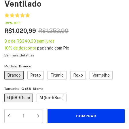
Ventilado
-
19
%
OFF
R$1.020,99
R$1.252,99
3
x
de
R$340,33
sem juros
10% de desconto
pagando com Pix
Ver mais detalhes
Modelo:
Branco
Branco
Preto
Titânio
Roxo
Vermelho
Tamanho:
G (58-61cm)
G (58-61cm)
M (55-58cm)