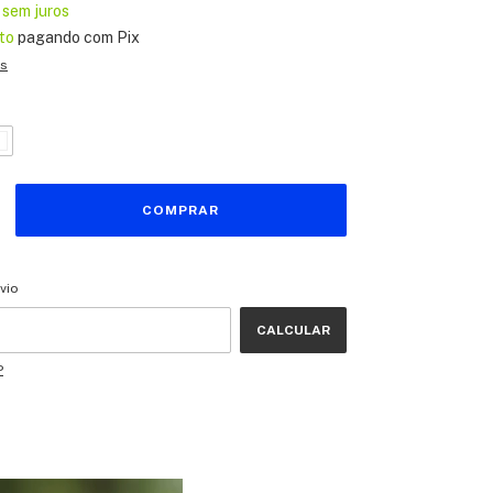
sem juros
to
pagando com Pix
es
CEP:
ALTERAR CEP
vio
CALCULAR
P