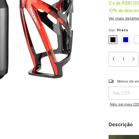
3
x
de
R$81,33
10% de descon
Ver mais detalh
Cor:
Preto
Entregas para o 
Meios de en
Não sei meu CE
Descrição