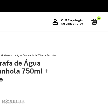
0
Olá!
Faça login
Ou cadastre-se
Kit Garrafa de Água Caramanhola 750ml + Suporte
rrafa de Água
nhola 750ml +
e
R$299,99